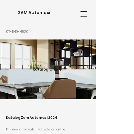
ZAM Automasi
011-1149-4520
Katalog Online
Katalog Zam Automasi 2024
K
lik imej di bawah untuk katalog online.